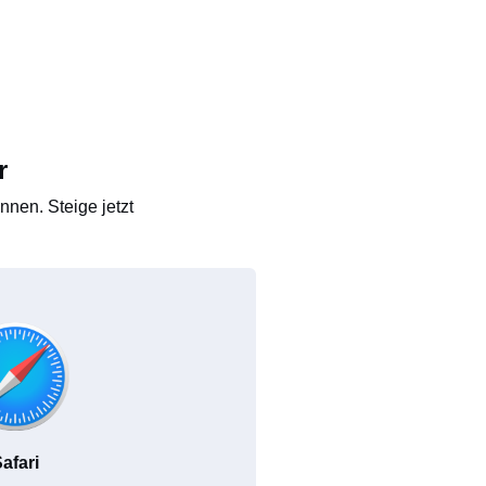
r
nen. Steige jetzt
afari