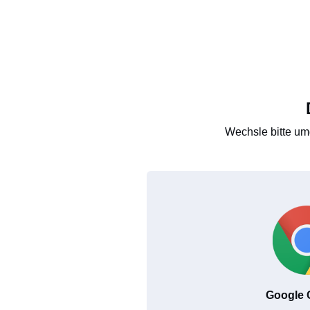
Wechsle bitte um
Google