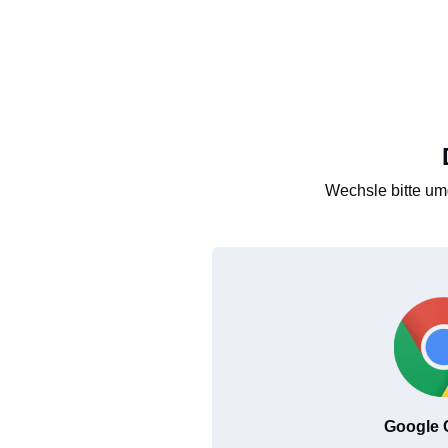
Wechsle bitte um
Google