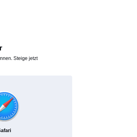
r
nen. Steige jetzt
afari