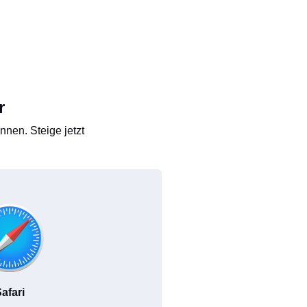
r
nen. Steige jetzt
afari