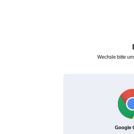
Wechsle bitte um
Google