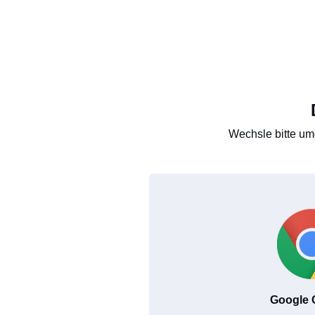
Wechsle bitte um
Google