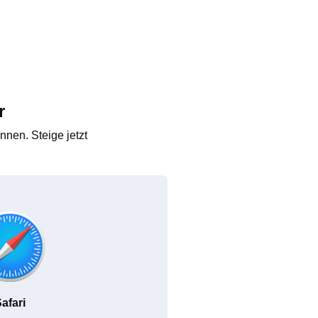
r
nen. Steige jetzt
afari