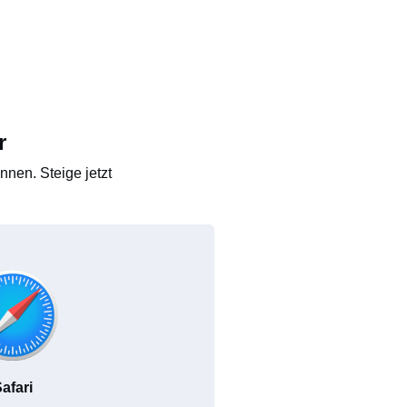
r
nen. Steige jetzt
afari