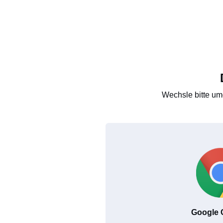
Wechsle bitte um
Google