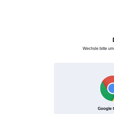
Wechsle bitte um
Google