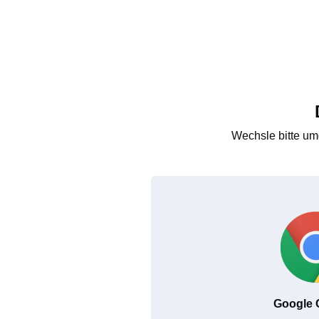
Wechsle bitte um
Google