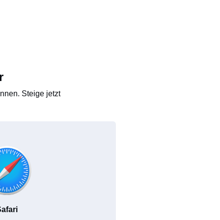
r
nen. Steige jetzt
afari