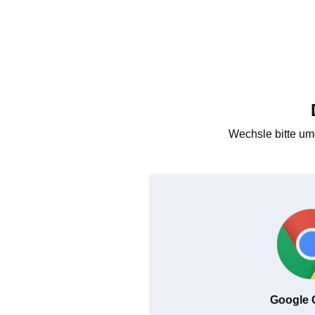
Wechsle bitte um
Google