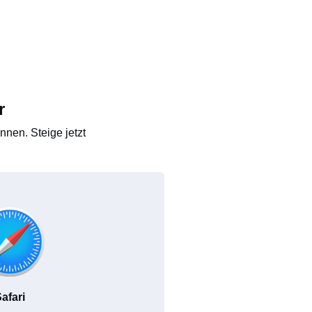
r
nen. Steige jetzt
afari