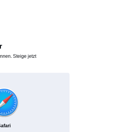
r
nen. Steige jetzt
afari