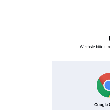
Wechsle bitte um
Google