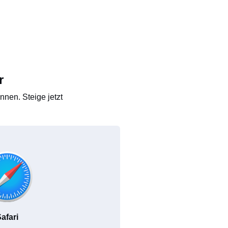
r
nen. Steige jetzt
afari