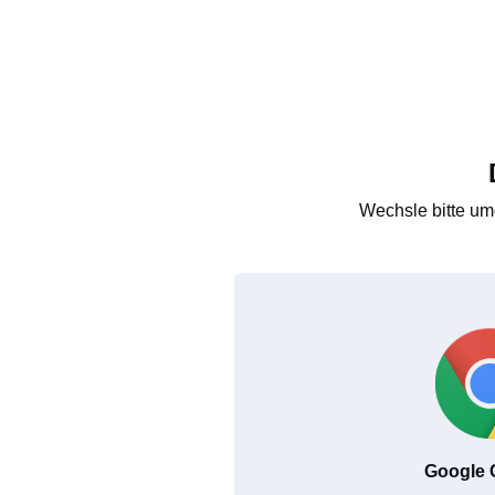
Wechsle bitte um
Google