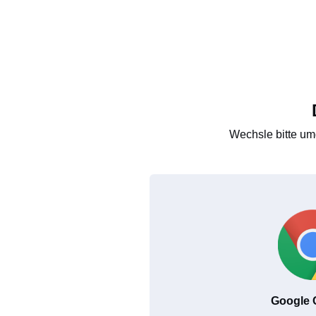
Wechsle bitte um
Google