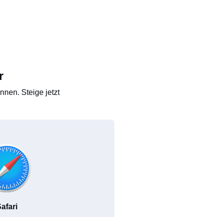
r
nen. Steige jetzt
afari