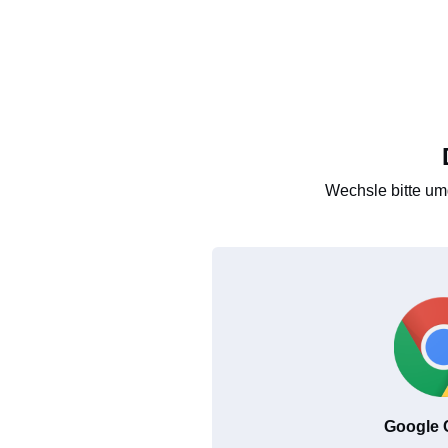
Wechsle bitte um
Google