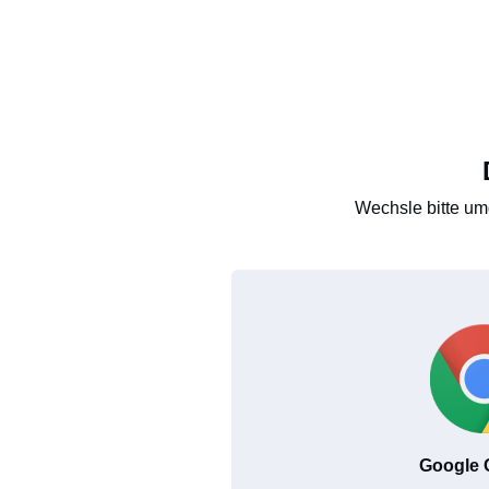
Wechsle bitte um
Google