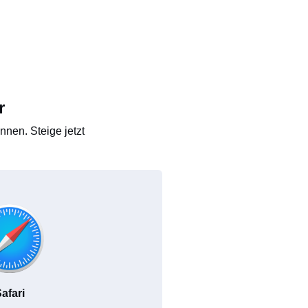
r
nen. Steige jetzt
afari