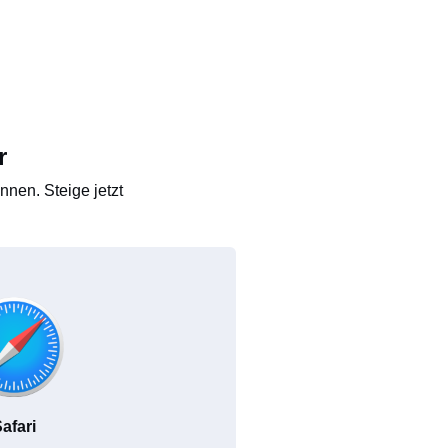
r
nen. Steige jetzt
afari