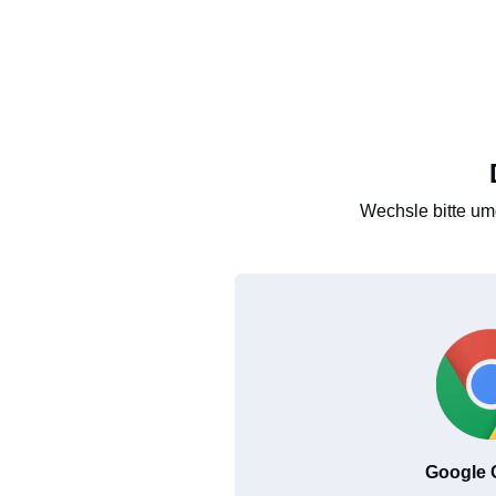
Wechsle bitte um
Google