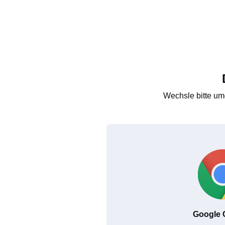
Wechsle bitte um
Google