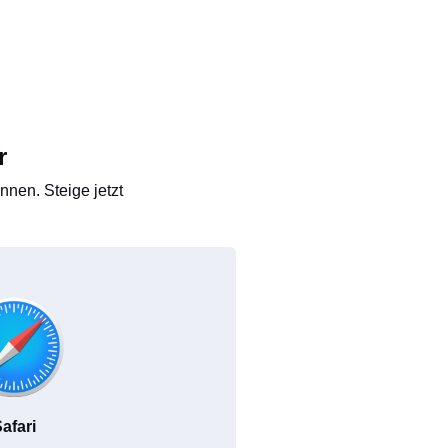
r
nen. Steige jetzt
afari