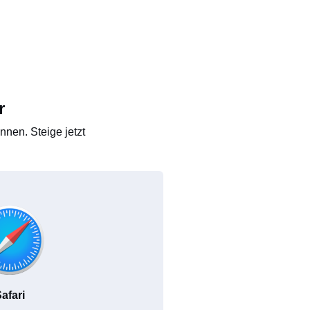
r
nen. Steige jetzt
afari