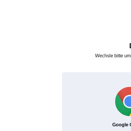
Wechsle bitte um
Google