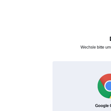
Wechsle bitte um
Google