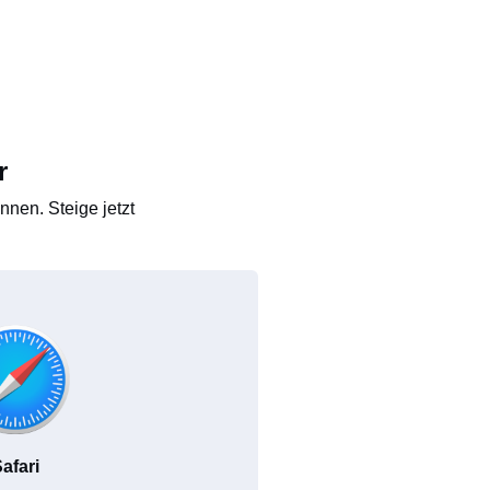
r
nen. Steige jetzt
afari