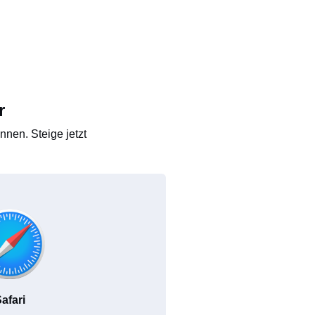
r
nen. Steige jetzt
afari