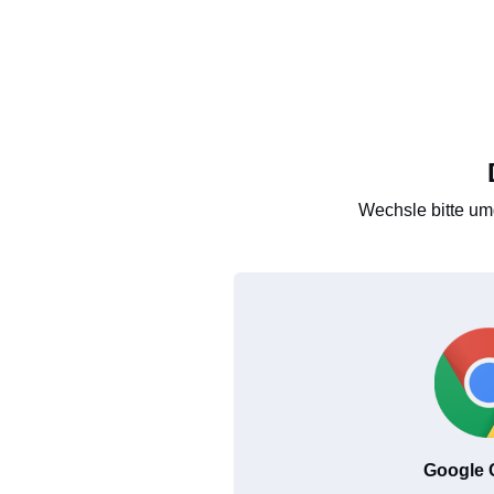
Wechsle bitte um
Google