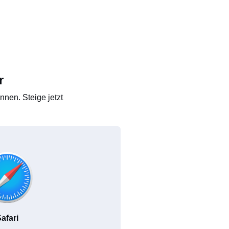
r
nen. Steige jetzt
afari