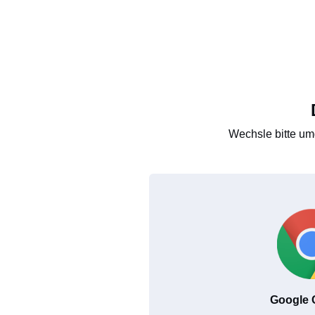
Wechsle bitte um
Google