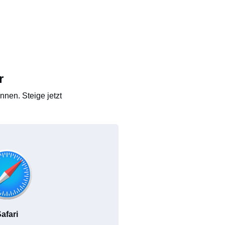
r
nen. Steige jetzt
afari