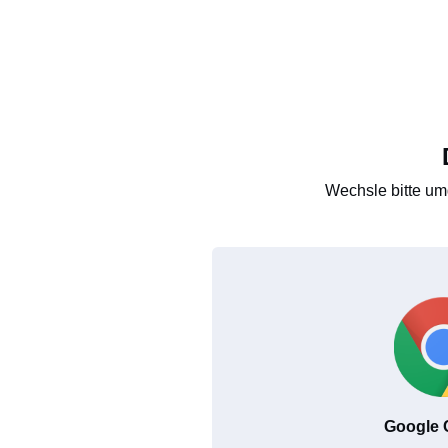
Wechsle bitte um
Google