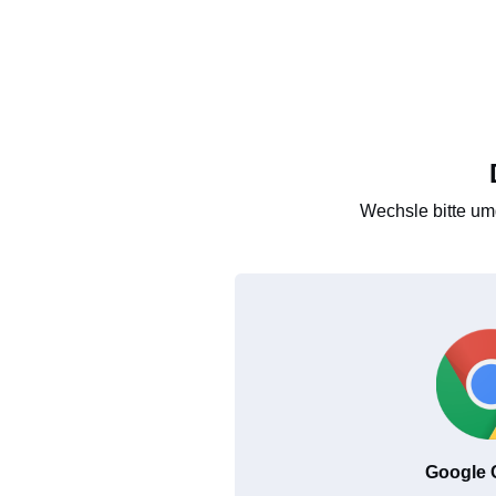
Wechsle bitte um
Google