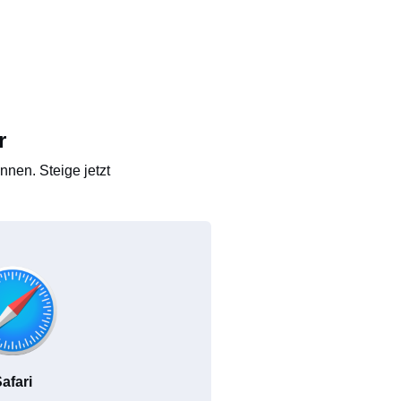
r
nen. Steige jetzt
afari