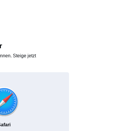
r
nen. Steige jetzt
afari