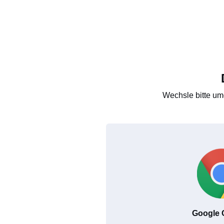
Wechsle bitte um
Google