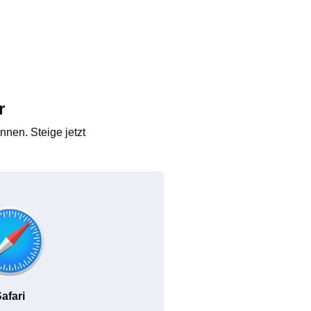
r
nen. Steige jetzt
afari