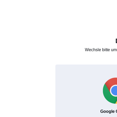
Wechsle bitte um
Google