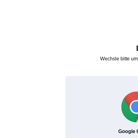
Wechsle bitte um
Google