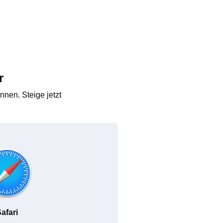
r
nen. Steige jetzt
afari