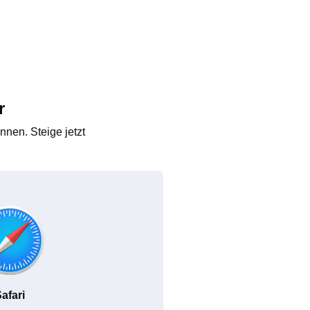
r
nen. Steige jetzt
afari