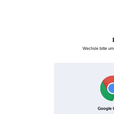
Wechsle bitte um
Google