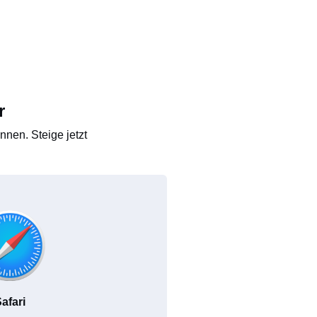
r
nen. Steige jetzt
afari