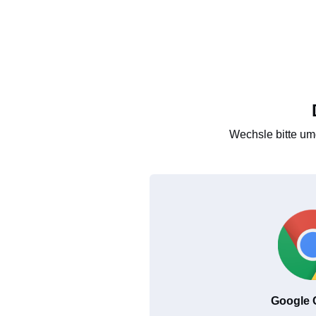
Wechsle bitte um
Google