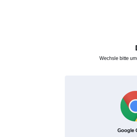
Wechsle bitte um
Google