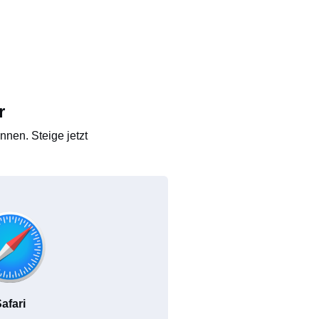
r
nen. Steige jetzt
afari