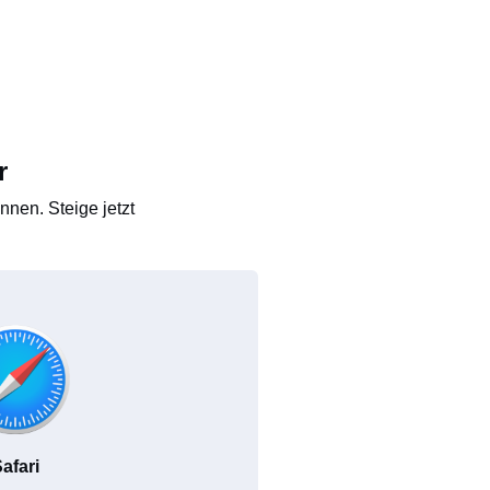
r
nen. Steige jetzt
afari