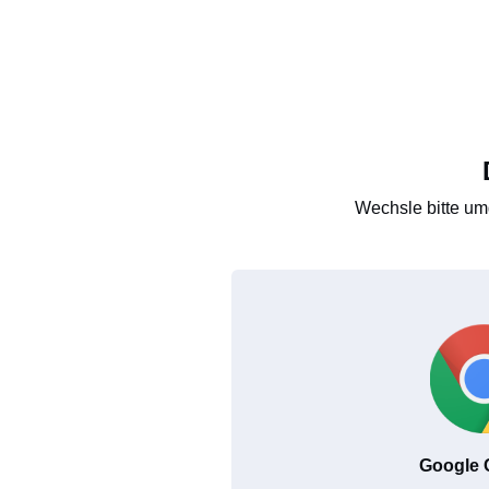
Wechsle bitte um
Google