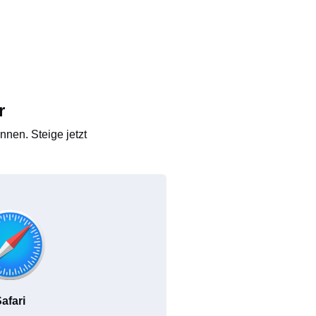
r
nen. Steige jetzt
afari