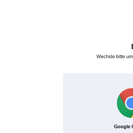
Wechsle bitte um
Google