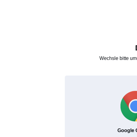
Wechsle bitte um
Google