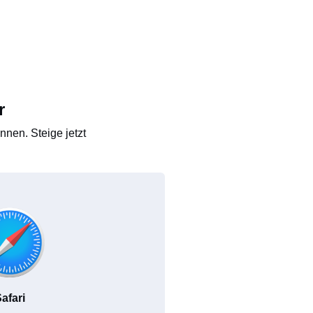
r
nen. Steige jetzt
afari