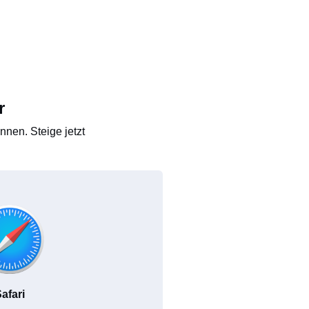
r
nen. Steige jetzt
afari