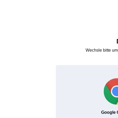
Wechsle bitte um
Google