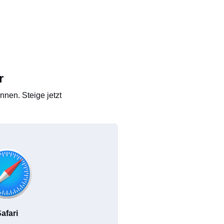
r
nen. Steige jetzt
afari