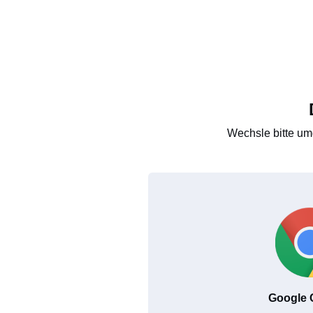
Wechsle bitte um
Google