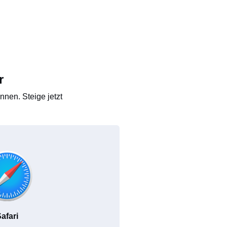
r
nen. Steige jetzt
afari