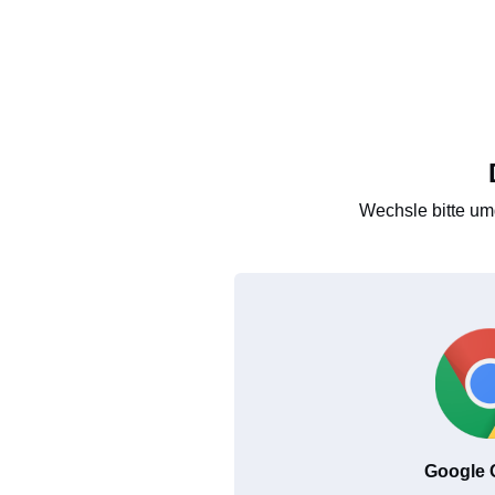
Wechsle bitte um
Google