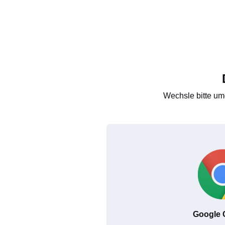
Wechsle bitte um
Google