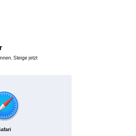
r
nen. Steige jetzt
afari