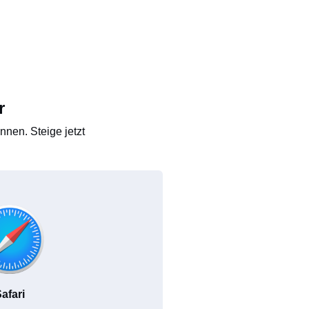
r
nen. Steige jetzt
afari