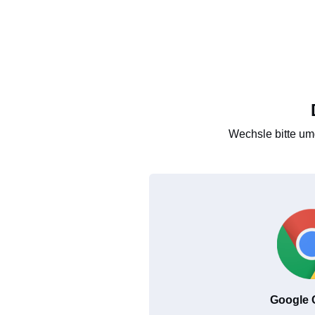
Wechsle bitte um
Google