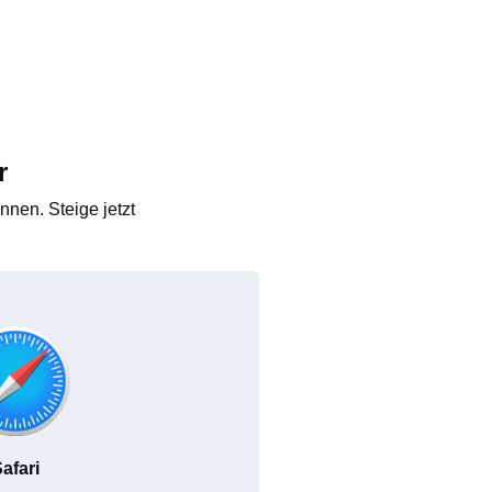
r
nen. Steige jetzt
afari