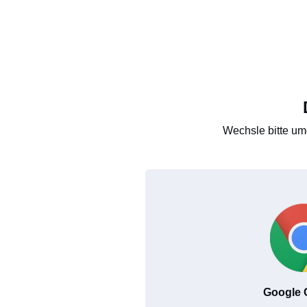
Wechsle bitte um
Google