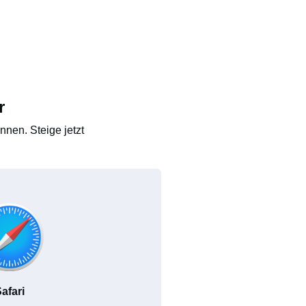
r
nen. Steige jetzt
afari