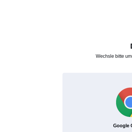
Wechsle bitte um
Google