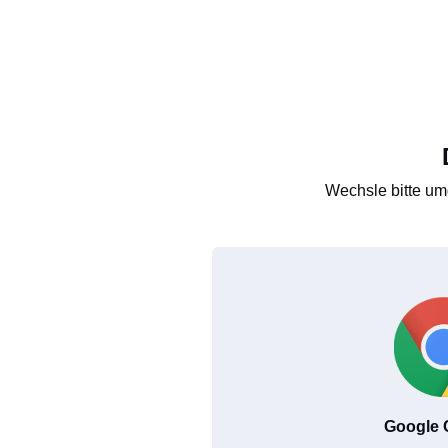
Wechsle bitte um
Google