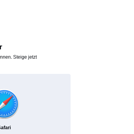
r
nen. Steige jetzt
afari