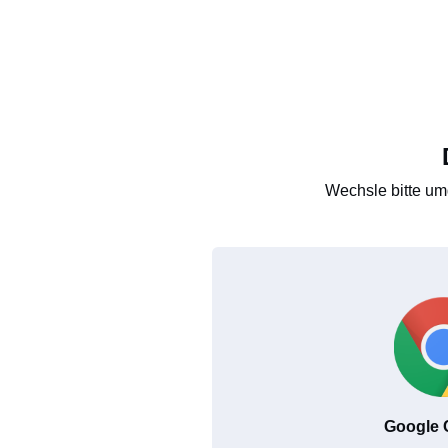
Wechsle bitte um
Google