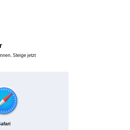
r
nen. Steige jetzt
afari