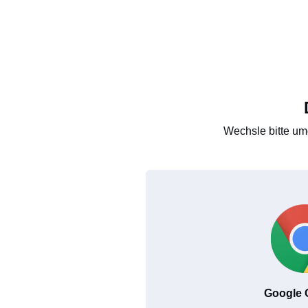
Wechsle bitte um
Google