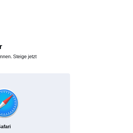
r
nen. Steige jetzt
afari