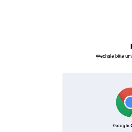
Wechsle bitte um
Google