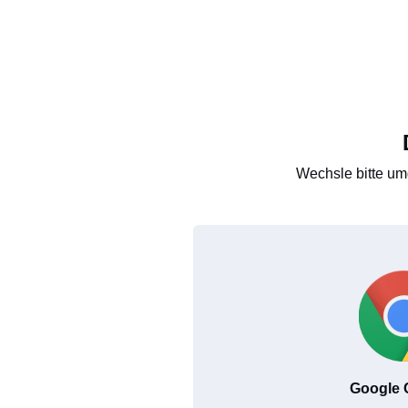
Wechsle bitte um
Google