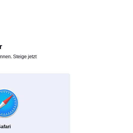
r
nen. Steige jetzt
afari