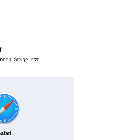
r
nen. Steige jetzt
afari