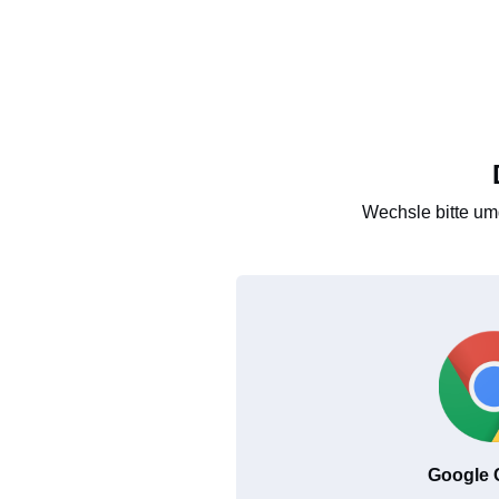
Wechsle bitte um
Google