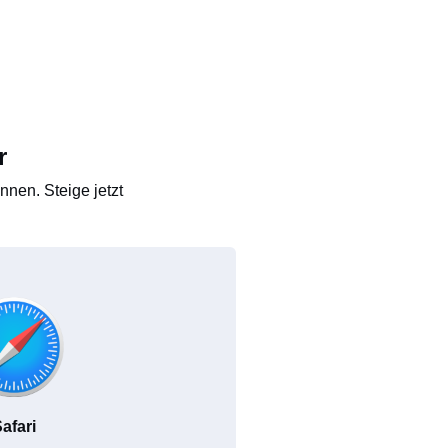
r
nen. Steige jetzt
afari