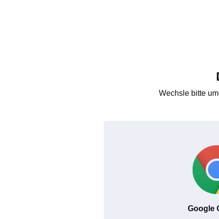
Wechsle bitte um
Google