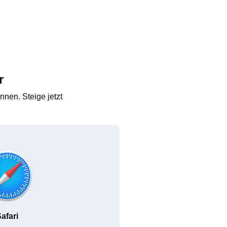
r
nen. Steige jetzt
afari