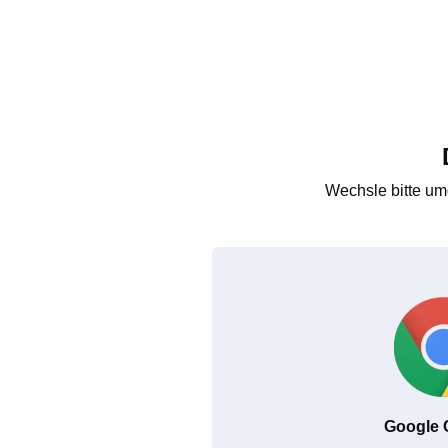
Wechsle bitte um
Google