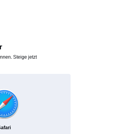
r
nen. Steige jetzt
afari