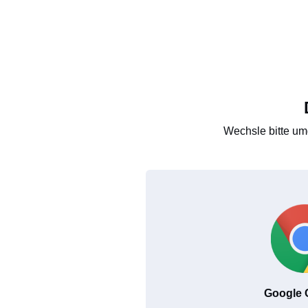
Wechsle bitte um
Google