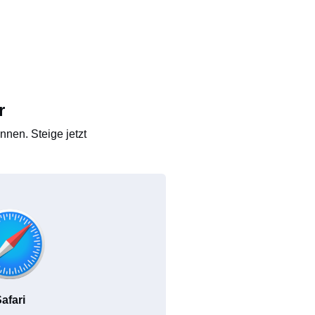
r
nen. Steige jetzt
afari