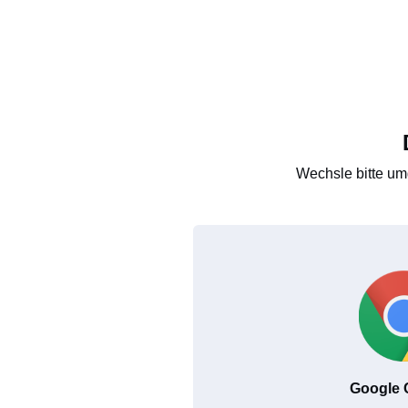
Wechsle bitte um
Google