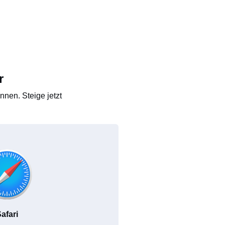
r
nen. Steige jetzt
afari