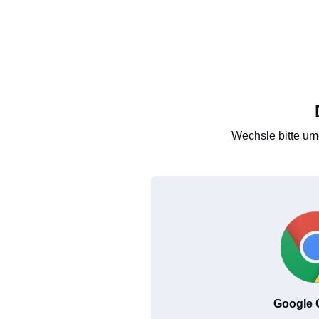
Wechsle bitte um
Google