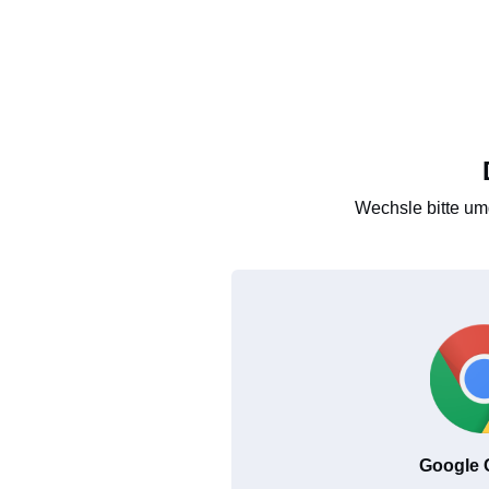
Wechsle bitte um
Google