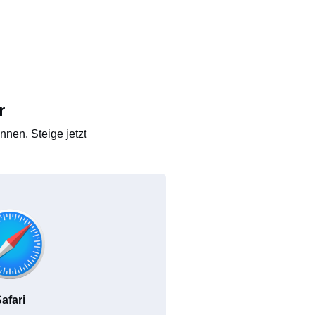
r
nen. Steige jetzt
afari